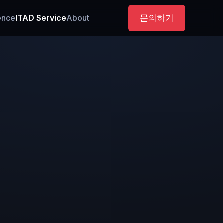
문의하기
gence
ITAD Service
About